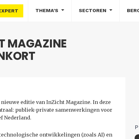
THEMA'S
SECTOREN
BER
EXPERT
HT MAGAZINE
ENKORT
 nieuwe editie van InZicht Magazine. In deze
entraal: publiek-private samenwerkingen voor
ef Nederland.
P
 technologische ontwikkelingen (zoals AI) en