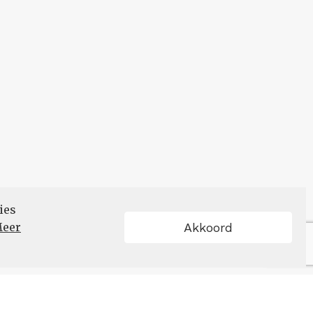
ies
eer
Akkoord