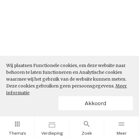
Wij plaatsen Functionele cookies, om deze website naar
behoren te laten functioneren en Analytische cookies
Bron:
CBS microdata (EBB)
(05-03-2026)
waarmee wij het gebruik van de website kunnen meten.
Werkenden deelname leven lang
Deze cookies gebruiken geen persoonsgegevens.
Meer
informatie
leren (%)
Akkoord
In hoeverre nemen werkenden binnen de sector
Handel deel aan leven lang leren? Is het aandeel
werkenden dat deelneemt aan leven lang leren in
de sector Handel de afgelopen jaren toe- of
Thema's
Verdieping
Zoek
Meer