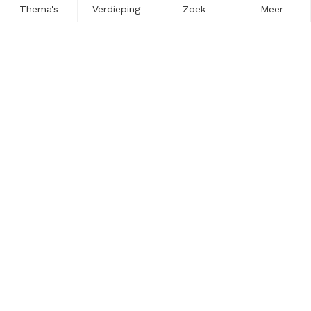
Thema's
Verdieping
Zoek
Meer
Nieuwsbrief
Schrijf u in voor onze nieuwsupdates en blijf op de hoogte.
Vul hier uw e-mailadres in.
Schrijf u in