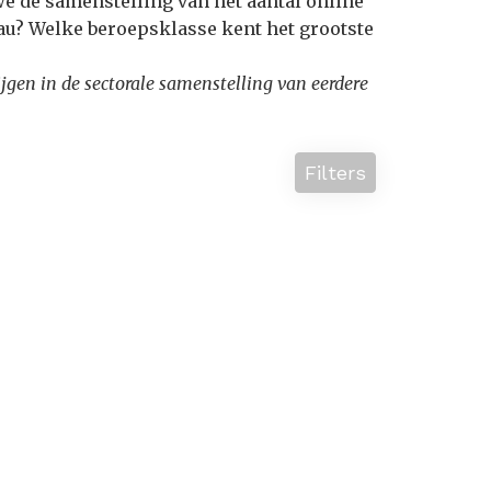
we de samenstelling van het aantal online
au? Welke beroepsklasse kent het grootste
krijgen in de sectorale samenstelling van eerdere
Filters