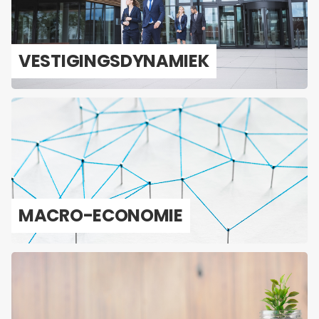
VES­TI­GINGS­DY­NA­MIEK
MACRO-​ECONOMIE