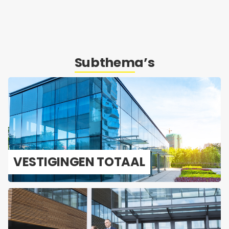
Subthema’s
VES­TI­GIN­GEN TO­TAAL