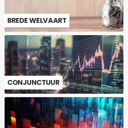
BREDE WEL­VAART
CON­JUNC­TUUR