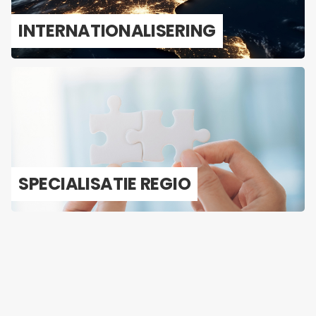
IN­TER­NA­TI­O­NA­LI­SE­RING
SPE­CI­A­LI­SA­TIE REGIO