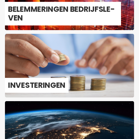
BE­LEM­ME­RIN­GEN BE­DRIJFS­LE­
VEN
IN­VES­TE­RIN­GEN