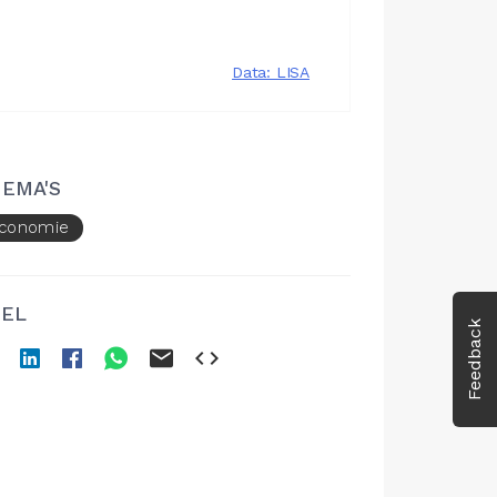
EMA'S
conomie
EL
Feedback