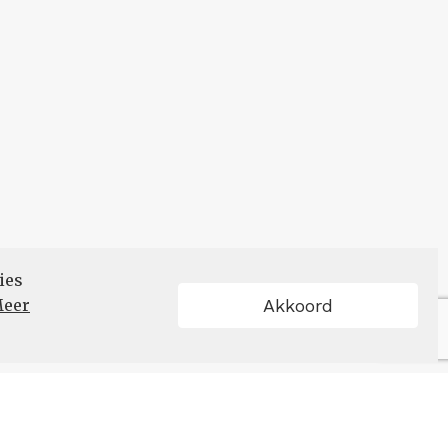
ies
eer
Akkoord