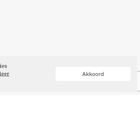
ies
eer
Akkoord