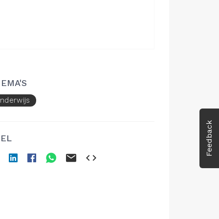
EMA'S
nderwijs
Feedback
EL