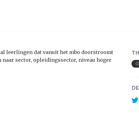
tal leerlingen dat vanuit het mbo doorstroomt
TH
 naar sector, opleidingssector, niveau hoger
O
DE