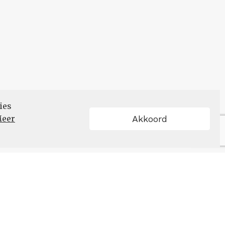
ies
eer
Akkoord