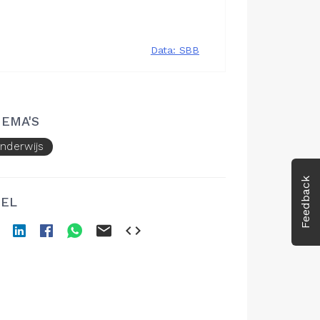
EMA'S
nderwijs
Feedback
EL