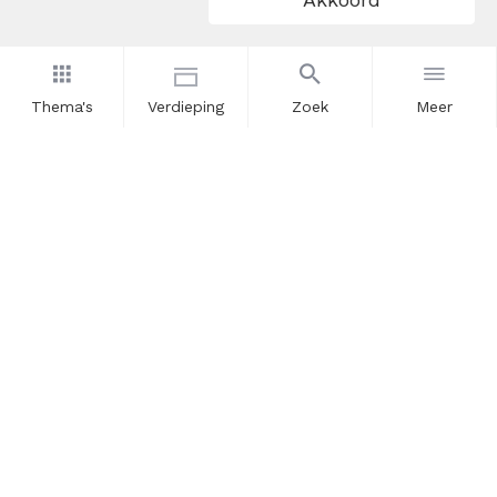
Thema's
Verdieping
Zoek
Meer
Nieuwsbrief
Schrijf u in voor onze nieuwsupdates en blijf op de hoogte.
Vul hier uw e-mailadres in.