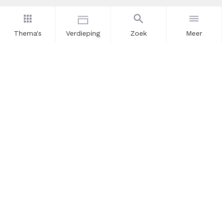
Thema's
Verdieping
Zoek
Meer
Nieuwsbrief
Schrijf u in voor onze nieuwsupdates en blijf op de hoogte.
Vul hier uw e-mailadres in.