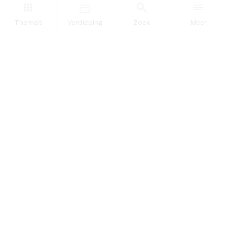
Dataportaal
Thema's
Verdieping
Zoek
Meer
OVER ONS
InZicht
Contact
VOLG ONS
LinkedIn
RSS
POWERED BY