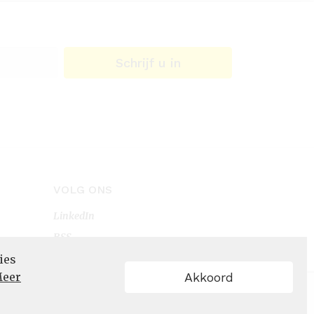
Schrijf u in
VOLG ONS
LinkedIn
RSS
ies
eer
Akkoord