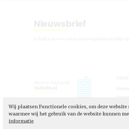
Nieuwsbrief
Schrijf u in voor onze nieuwsupdates en blijf op
ONZE
Datast
Data p
Datapo
Wij plaatsen Functionele cookies, om deze website 
waarmee wij het gebruik van de website kunnen m
informatie