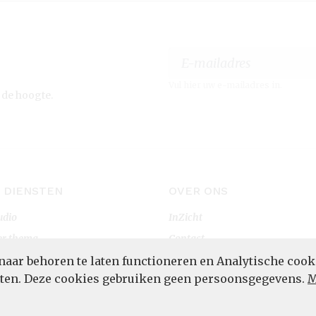
Vul hier uw e-mailadres in.
 de hoogte.
 DIENSTEN
OVER ONS
udio
InZicht
er thema
Contact
rtaal
naar behoren te laten functioneren en Analytische cook
POWERED BY
eten. Deze cookies gebruiken geen persoonsgegevens.
M