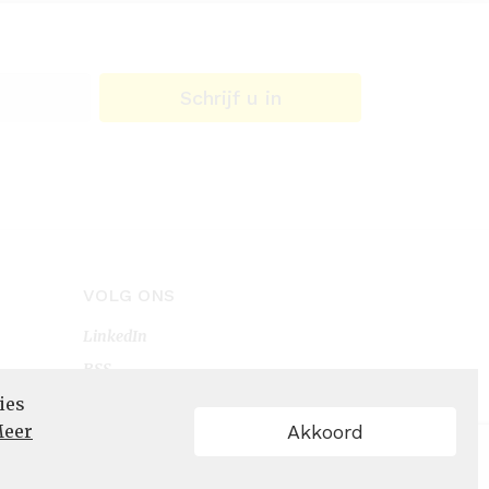
Schrijf u in
VOLG ONS
LinkedIn
RSS
ies
eer
Akkoord