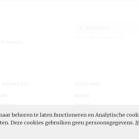
Vul hier uw e-mailadres in.
 de hoogte.
 DIENSTEN
OVER ONS
udio
InZicht
er thema
Contact
rtaal
naar behoren te laten functioneren en Analytische cook
POWERED BY
eten. Deze cookies gebruiken geen persoonsgegevens.
M