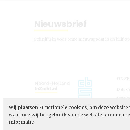
Nieuwsbrief
Schrijf u in voor onze nieuwsupdates en blijf op
ONZE
Datast
Data p
Datapo
Wij plaatsen Functionele cookies, om deze website 
waarmee wij het gebruik van de website kunnen m
informatie