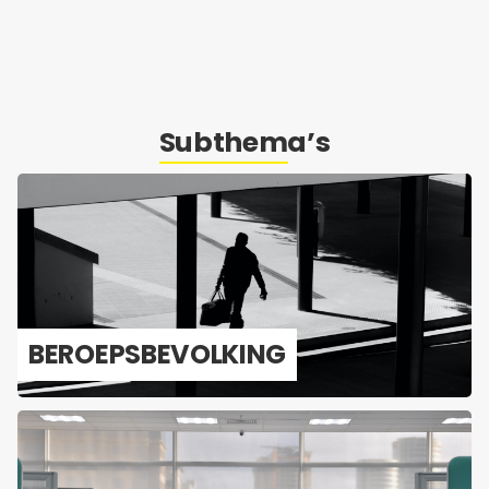
Subthema’s
BE­ROEPS­BE­VOL­KING