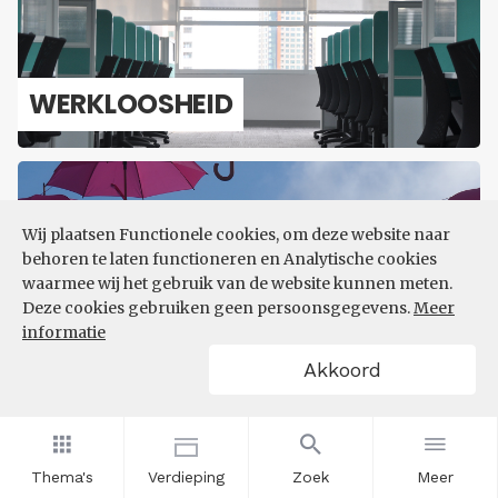
WERK­LOOS­HEID
Wij plaatsen Functionele cookies, om deze website naar
behoren te laten functioneren en Analytische cookies
waarmee wij het gebruik van de website kunnen meten.
Deze cookies gebruiken geen persoonsgegevens.
Meer
informatie
SO­CI­A­LE ZE­KER­HEID
Akkoord
Thema's
Verdieping
Zoek
Meer